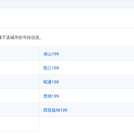
属于该城市的号段信息。
保山199
怒江199
昭通199
楚雄199
西双版纳199