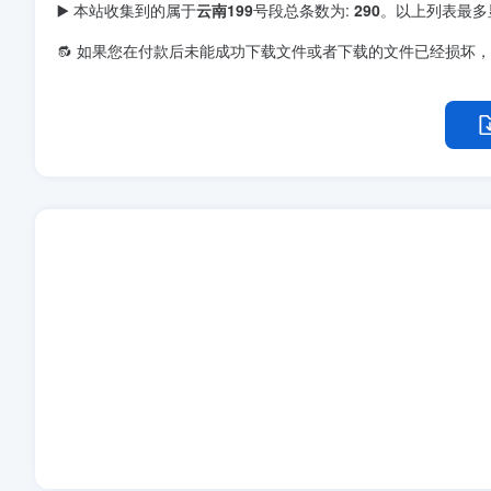
▶️ 本站收集到的属于
云南199
号段总条数为:
290
。以上列表最多
🔂 如果您在付款后未能成功下载文件或者下载的文件已经损坏，