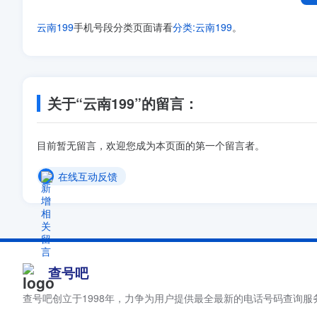
云南199
手机号段分类页面请看
分类:云南199
。
19987844581
19987231339
19987112514
关于“云南199”的留言：
19988552605
目前暂无留言，欢迎您成为本页面的第一个留言者。
19969295289
在线互动反馈
19969178431
19988777777
19969143009
查号吧
19969180357
查号吧创立于1998年，力争为用户提供最全最新的电话号码查询服