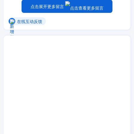
吗？他说没这个电话！然后我把我的情况告诉她，她帮我冻结
点击展开更多留言
了那笔资金！然后叫我报警！ 报警了，我又打0755客服！我
打了十几个，没他妈的连上一个！老子日死他妈的！最后联系
在线互动反馈
上了，她叫我上网站，kf.qq.com， 叫我把报警回执单拍照上
传上去！然后她跟我说，我的单已受理！回24小时回复我！
新增留言
Where are you?