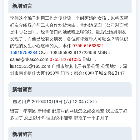
新增留言
李伟这个骗子利用工作之便欺骗一个叫阿娟的女孩，以答应帮
好友介绍客户与二人合作炒货为由，常约她见面（公司对面就
是中心公园）。经常借口约她或晚上聊QQ。最后让她男朋友
发现了，而他已经有女朋友，各位评评这种人可耻么？请认识
的他的女生小心这样的人。李伟
0755-61663621
15919759284
QQ：108495993 912722959 MSN：
sales@hkasco.com
0755-82791035
EMail：
liusco555@163.com 广州市智其电子有限公司 公司地址：深
圳市南光捷佳大厦1930室.门市：都会100电子城２楼2B147
新增留言
--匿名用户 2010年10月9日 (六) 12:04 (CST)
留言：孝南区 新铺镇 郝庙村的网线怎么那么难牵 我去说了好
多回了 总是以个种理由说不能牵 都拖了一个多月了
新增留言