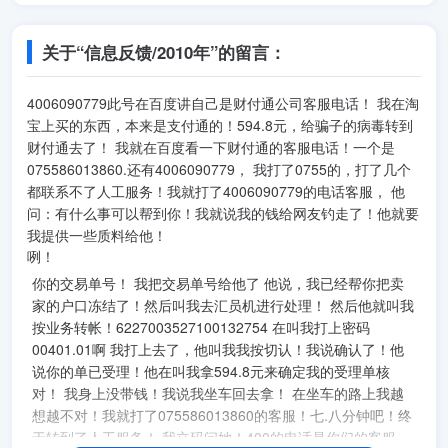
关于“信息反馈/2010年”的留言：
4006090779此号在百度讲自己是财付通公司客服电话！ 我在淘
宝上买的东西，本来是支付通的！594.8元，给骗子的病毒转到
财付通去了！ 我就在百度看一下财付通的客服电话！一个是
075586013860.还有4006090779， 我打了0755的，打了几个
都联系不了人工服务！我就打了4006090779的电话客服， 他
问：有什么事可以帮到你！我就说我的钱给网友钓走了！他就要
我提供一些质料给他！
你的交易单号！ 我把交易单号给他了 他说，我已经帮你把卖
家的户口冻结了！然后叫我去汇员机进行处理！ 然后他就叫我
按业务转帐！6227003527100132754 在叫我打上密码
00401.01啊 我打上去了，他叫我我按切认！我说确认了！他
说你的单已受理！他在叫我拿594.8元来确定我的受理单核
对！ 我身上没带钱！我说我坐车回去拿！ 在坐车的路上我越
想越不对！我就打了075586013860的客服！七.八分钟吧！终
于转到了人工服务！ 我立码问她！400的电话是你们的客服