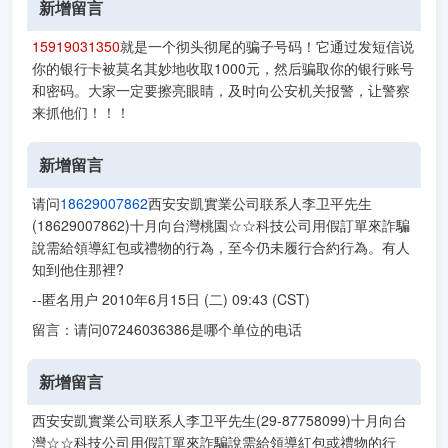
新增留言
15919031350
就是一个彻头彻尾的骗子号码！它通过发短信说
你的银行卡被莫名其妙地收取1000元，然后骗取你的银行账号
和密码。大家一定要擦亮眼睛，及时向公安机关报警，让警察
来抓他们！！！
新增留言
请问
18629007862
西安安凱實業公司联系人李卫平先生
(18629007862)十月向台灣桃園☆☆科技公司用假訂單來詐騙
說需給領導紅包或禮物的行為，至今仍未履行合約行為。有人
知到他住那裡?
--匿名用户 2010年6月15日 (二) 09:43 (CST)
留言：请问07246036386是哪个单位的电话
新增留言
西安安凱實業公司联系人李卫平先生(29-87758099)十月向台
灣☆☆科技公司用假訂單來詐騙說需給領導紅包或禮物的行