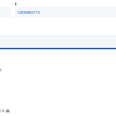
1
13630802713
务。
询 🏫