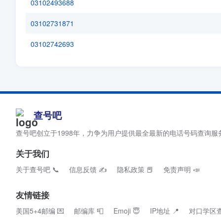
03102493688
03102731871
03102742693
查号吧
查号吧创立于1998年，力争为用户提供最全最新的电话号码查询服
关于我们
关于查号吧 📞
信息反馈 ✍
隐私政策 📕
免责声明 📣
友情链接
美国5+4邮编 💌
邮编库 📮
Emoji 😇
IP地址 📍
对口学区查