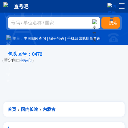
查号吧
推荐：
中间四位查询
|
骗子号码
|
手机归属地批量查询
包头区号：0472
（重定向自
包头市
）
首页
国内长途
内蒙古
>
>