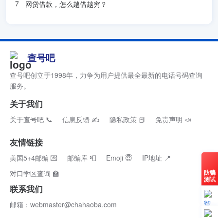
网贷借款，怎么越借越穷？
查号吧
查号吧创立于1998年，力争为用户提供最全最新的电话号码查询
服务。
关于我们
关于查号吧 📞
信息反馈 ✍
隐私政策 📕
免责声明 📣
友情链接
美国5+4邮编 💌
邮编库 📮
Emoji 😇
IP地址 📍
防骗
对口学区查询 🏫
测试
联系我们
邮箱：webmaster@chahaoba.com