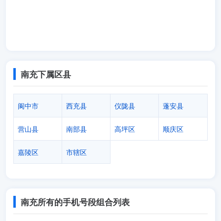
南充下属区县
阆中市
西充县
仪陇县
蓬安县
营山县
南部县
高坪区
顺庆区
嘉陵区
市辖区
南充所有的手机号段组合列表