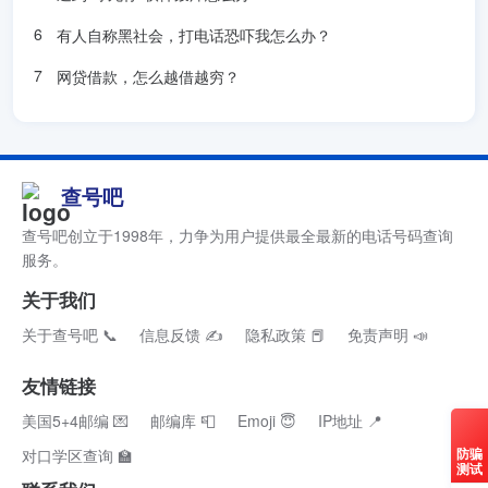
有人自称黑社会，打电话恐吓我怎么办？
网贷借款，怎么越借越穷？
查号吧
查号吧创立于1998年，力争为用户提供最全最新的电话号码查询
服务。
关于我们
关于查号吧 📞
信息反馈 ✍
隐私政策 📕
免责声明 📣
友情链接
美国5+4邮编 💌
邮编库 📮
Emoji 😇
IP地址 📍
防骗
对口学区查询 🏫
测试