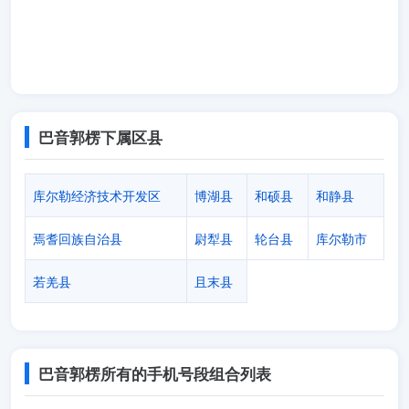
巴音郭楞下属区县
库尔勒经济技术开发区
博湖县
和硕县
和静县
焉耆回族自治县
尉犁县
轮台县
库尔勒市
若羌县
且末县
巴音郭楞所有的手机号段组合列表