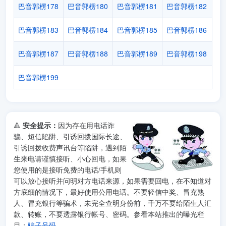
巴音郭楞178
巴音郭楞180
巴音郭楞181
巴音郭楞182
巴音郭楞183
巴音郭楞184
巴音郭楞185
巴音郭楞186
巴音郭楞187
巴音郭楞188
巴音郭楞189
巴音郭楞198
巴音郭楞199
🔺
安全提示：
因为存在用电话诈
骗、短信陷阱、引诱回拨国际长途、
引诱回拨收费声讯台等陷阱，遇到陌
生来电请谨慎接听、小心回电，如果
您使用的是接听免费的电话/手机则
可以放心接听并问明对方电话来源，如果需要回电，在不知道对
方底细的情况下，最好使用公用电话。不要轻信中奖、冒充熟
人、冒充银行等骗术，未完全查明身份前，千万不要给陌生人汇
款、转账，不要透露银行帐号、密码。参看本站推出的曝光栏
目：
骗子号码
。