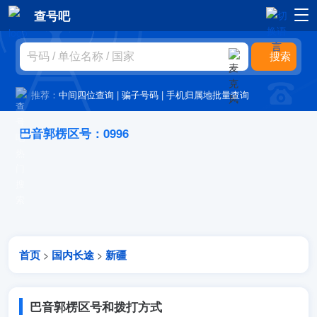
查号吧
推荐：
中间四位查询
|
骗子号码
|
手机归属地批量查询
巴音郭楞区号：0996
首页
国内长途
新疆
>
>
巴音郭楞区号和拨打方式