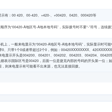
00 420、00-420、+420-、+00420、0420、000420等
为“00420-A地区号-A地本地号码”，实际拨号时不要“-”符号，连续
上，一般来电显示为“00420-A地区号-A地本地号码”，实际显示时可能
只带1个0或者带超过2个0，例如：00420XXXXXXXX、420XXXXXX
来电显示开头是004200、004201、004202、004203、004204、00420
09，一般也都表示国际区号是00420，后面一位是捷克内部的号码的开头第一位；
国，则来电显示有可能看不出来源，也无法直接回拨。