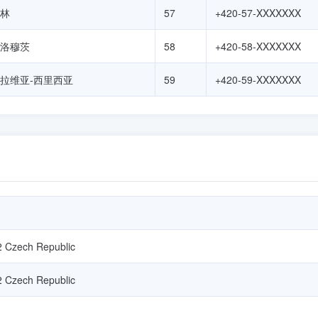
林
57
+420-57-XXXXXXX
洛穆茨
58
+420-58-XXXXXXX
拉维亚-西里西亚
59
+420-59-XXXXXXX
2 Czech Republic
2 Czech Republic