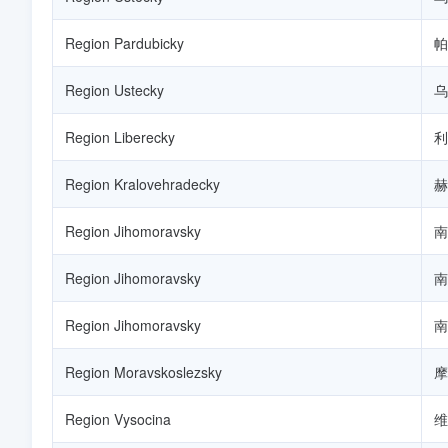
Region Pardubicky
帕
Region Ustecky
乌
Region Liberecky
利
Region Kralovehradecky
赫
Region Jihomoravsky
南
Region Jihomoravsky
南
Region Jihomoravsky
南
Region Moravskoslezsky
摩
Region Vysocina
维