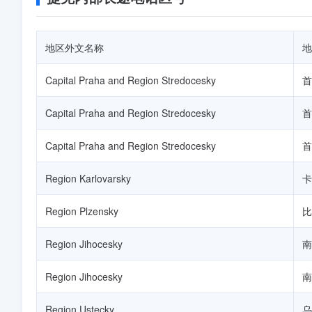
地区外文名称
地
Capital Praha and Region Stredocesky
首
Capital Praha and Region Stredocesky
首
Capital Praha and Region Stredocesky
首
Region Karlovarsky
卡
Region Plzensky
比
Region Jihocesky
南
Region Jihocesky
南
Region Ustecky
乌