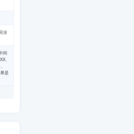
拨完全
中间
XX、
5、
如果是