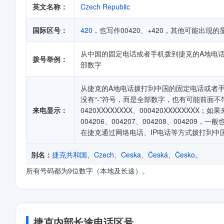
英文名称：
Czech Republic
国际区号：
420
，也写作00420、+420，其他可能出现的显示有：
从中国的固定电话或者手机拨到捷克的A地电话顺序
拨号举例：
部数字
从捷克的A地电话拨打到中国的固定电话或者手机
没有“-”符号，而是全部数字，也有可能前面不带0、
来电显示：
0420XXXXXXXX、000420XXXXXXXX；如果
004206、004207、004208、0042
在捷克通过网络电话、IP电话等方式拨打到中
别名：
捷克共和国
、
Czech
、
Ceska
、
Česká
、
Česko
。
所有号码都为9位数字（本地及长途）。
捷克内部长途电话区号