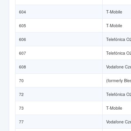
604
T-Mobile
605
T-Mobile
606
Telefónica O
607
Telefónica O
608
Vodafone Cz
70
(formerly Ble
72
Telefónica O
73
T-Mobile
77
Vodafone Cz