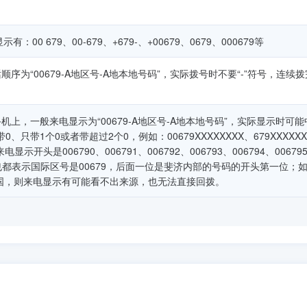
00 679、00-679、+679-、+00679、0679、000679等
为“00679-A地区号-A地本地号码”，实际拨号时不要“-”符号，连续
上，一般来电显示为“00679-A地区号-A地本地号码”，实际显示时可能
只带1个0或者带超过2个0，例如：00679XXXXXXXX、679XXXXXX
来电显示开头是006790、006791、006792、006793、006794、00679
99，一般也都表示国际区号是00679，后面一位是斐济内部的号码的开头第一位；
国，则来电显示有可能看不出来源，也无法直接回拨。