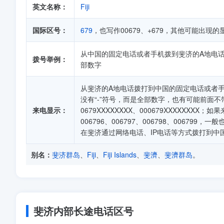
英文名称：
Fiji
国际区号：
679
，也写作00679、+679，其他可能出现的显示有：
从中国的固定电话或者手机拨到斐济的A地电话顺序
拨号举例：
部数字
从斐济的A地电话拨打到中国的固定电话或者手机
没有“-”符号，而是全部数字，也有可能前面不带0、
来电显示：
0679XXXXXXXX、000679XXXXXXXX；如果
006796、006797、006798、0067
在斐济通过网络电话、IP电话等方式拨打到中
别名：
斐济群岛
、
Fiji
、
Fiji Islands
、
斐濟
、
斐濟群岛
。
斐济内部长途电话区号