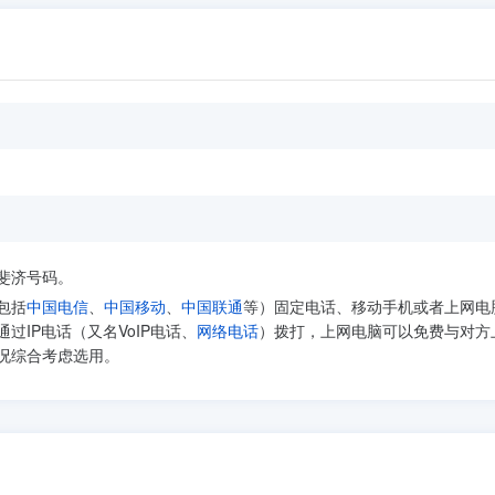
斐济号码。
包括
中国电信
、
中国移动
、
中国联通
等）固定电话、移动手机或者上网电
IP电话（又名VoIP电话、
网络电话
）拨打，上网电脑可以免费与对方
况综合考虑选用。