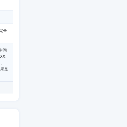
拨完全
中间
XX、
5、
如果是