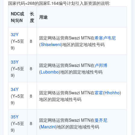
国家代码+268的国家E.164编号计划引入新资源的说明:
NDC或
长
用途
N(S)N
度
32Y
固定网络运营商Swazi MTN在
希塞卢韦尼
(Y=5至
8
(
Shiselweni
)地区的固定地域性号码
9)
33Y
固定网络运营商Swazi MTN在
卢邦博
(Y=5至
8
(
Lubombo
)地区的固定地域性号码
9)
34Y
固定网络运营商Swazi MTN在
霍霍
(
Hhohho
)
(Y=5至
8
地区的固定地域性号码
9)
35Y
固定网络运营商Swazi MTN在
曼齐尼
(Y=5至
8
(
Manzini
)地区的固定地域性号码
9)