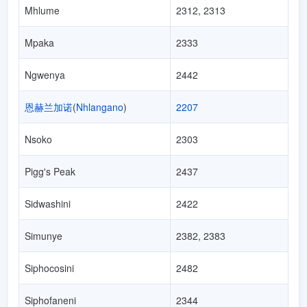
Mhlume
2312, 2313
Mpaka
2333
Ngwenya
2442
恩赫兰加诺
(
Nhlangano
)
2207
Nsoko
2303
Pigg's Peak
2437
Sidwashini
2422
Simunye
2382, 2383
Siphocosini
2482
Siphofaneni
2344