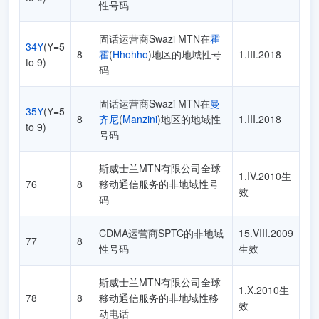
性号码
固话运营商Swazi MTN在
霍
34Y
(Y=5
8
霍
(
Hhohho
)地区的地域性号
1.III.2018
to 9)
码
固话运营商Swazi MTN在
曼
35Y
(Y=5
8
齐尼
(
Manzini
)地区的地域性
1.III.2018
to 9)
号码
斯威士兰MTN有限公司全球
1.IV.2010生
76
8
移动通信服务的非地域性号
效
码
CDMA运营商SPTC的非地域
15.VIII.2009
77
8
性号码
生效
斯威士兰MTN有限公司全球
1.X.2010生
78
8
移动通信服务的非地域性移
效
动电话