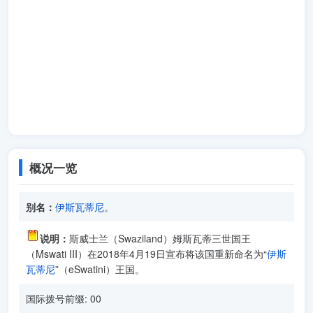
概况一览
别名：
伊斯瓦蒂尼
。
说明：
斯威士兰（Swaziland）姆斯瓦蒂三世国王
（Mswati III）在2018年4月19日宣布将该国重新命名为“
伊斯
瓦蒂尼
”（eSwatini）王国。
国际拨号前缀: 00