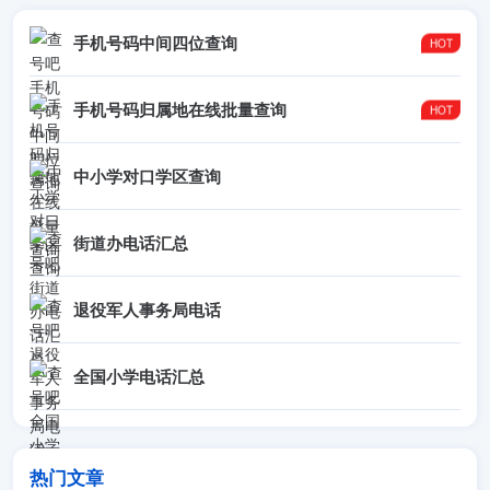
如是欠费电话还好，如是诈骗的话，我的姓名都没她套去了。
手机号码中间四位查询
新增留言
--匿名用户 2011年6月4日 (六) 10:04 (CST)
手机号码归属地在线批量查询
留言：
== 0370 ==
-3281154 3235555 2822275 3333381 5749876
中小学对口学区查询
5188708 3261113 2807677 3481569 9601181 2680068
2265997 3659699 5501985 3693095 2286027
街道办电话汇总
新增留言
退役军人事务局电话
--匿名用户 2013年7月31日 (三) 14:30 (CST)
留言： 刚接骗子电话一个，说是法院的，希望有关部门查除，
号码：0379-60610113
全国小学电话汇总
新增留言
--匿名用户 2013年12月7日 (六) 14:17 (CST)
热门文章