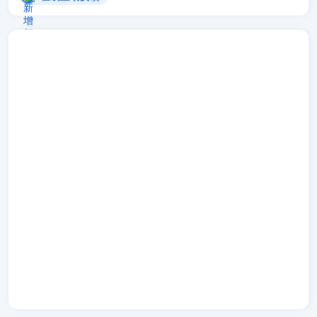
回复:
你好，15225395881是来自：河南 信阳 13451466027
是来自：河北 邯郸 15038274947是来自：河南 郑州。以上三
号经查询均无结果。现无法知道。 --先知 2009年8月5日 (三)
01:23 (CST)
新增留言
--匿名用户 2009年11月27日 (五) 17:13 (CST)
留言： 13673530372刚刚给我打的电话 注意啊！！！这个傻
逼 来了 谁知道给他回电话一分钟多少钱啊 够给这个傻逼买药
不！！！
新增留言
--匿名用户 2010年8月7日 (六) 11:12 (CST)
留言： 刚接一电话，号码是037169144011，一位小姐的声
音，问询了我半个小时的洗化方面的问题。放下电话后，接电
信10000号电话，告知是欠费、诈骗等电话。不知是不是啊？