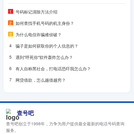
留言：13839991896河南开封的，说要卖房，然后说缺钱要
钱，骗子
号码标记清除方法介绍
如何查找手机号码的机主身份？
新增留言
为什么电信诈骗难侦破？
这13273896950是一个骗子电话，手机还可以打通。现在已经
报案，骗子还在猖狂作案，有他犯罪录音，有他QQ号，有他
骗子是如何获取你的个人信息的？
支付宝帐号和绑定的银行卡号，已经立案，估计解决希望不
大。希望有关部门能重视。毕竟我们都是交税的人。
遇到"呼死你"软件轰炸怎么办？
有人自称黑社会，打电话恐吓我怎么办？
新增留言
网贷借款，怎么越借越穷？
--匿名用户 2015年4月27日 (一) 20:29 (CST)
留言： 三利达公司的网站都是骗子，大家小心不要再上当受骗
了。
查号吧
新增留言
查号吧创立于1998年，力争为用户提供最全最新的电话号码查询
--匿名用户 2015年12月13日 (日) 20:14 (CST)
服务。