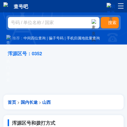
查号吧
推荐：
中间四位查询
|
骗子号码
|
手机归属地批量查询
浑源区号：0352
首页
国内长途
山西
>
>
浑源区号和拨打方式