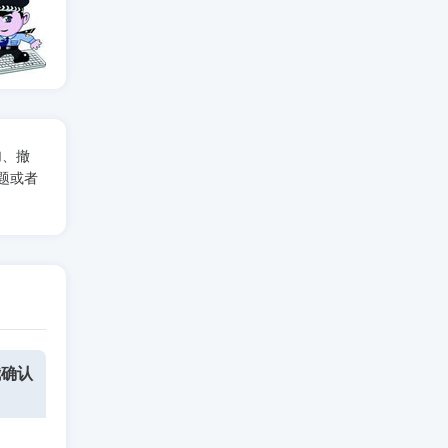
加、撤
题或者
我确认