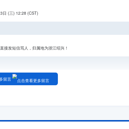
三) 12:28 (CST)
不认识直接发短信骂人，归属地为浙江绍兴！
多留言
輸入電話
，也就是说中国打国外才用00加区号,国外打中国则要用当地代码加86。 你在国
号码。 比如 0086 10 2251xxxx 手机 0086 139xxxxxxxx.