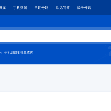
归属
手机归属
常用号码
常见问答
骗子号码
码
|
手机归属地批量查询