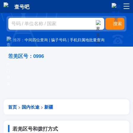
查号吧
推荐：
中间四位查询
|
骗子号码
|
手机归属地批量查询
若羌区号：0996
首页
国内长途
新疆
>
>
若羌区号和拨打方式