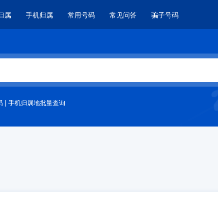
归属
手机归属
常用号码
常见问答
骗子号码
码
|
手机归属地批量查询