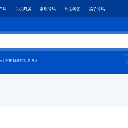
归属
手机归属
常用号码
常见问答
骗子号码
码
|
手机归属地批量查询