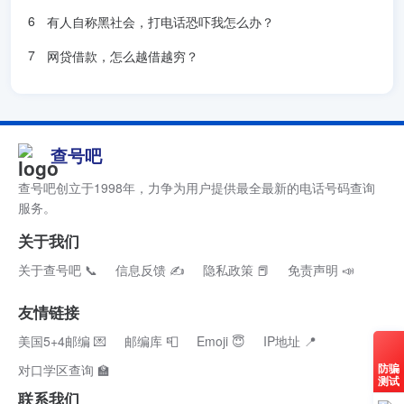
有人自称黑社会，打电话恐吓我怎么办？
查号码
网贷借款，怎么越借越穷？
--匿名用户 2016年7月1日 (五) 09:31 (CST)
留言：+1 715-757-8617你好请帮我查一下这个号码是韩国的
号码吗？
回复
：您好！现在很多利用改号软件伪造的电话号码进行诈骗
查号吧
的案例，接到此类陌生电话，请提高警惕！--Double 2016年7
月3日 (日) 20:34 (CST)
查号吧创立于1998年，力争为用户提供最全最新的电话号码查询
服务。
新增留言
关于我们
--匿名用户 2016年8月19日 (五) 12:11 (CST)
关于查号吧 📞
信息反馈 ✍
隐私政策 📕
免责声明 📣
留言：您好，是否可以幫忙利用韓國當地的電話號碼幫我查詢
友情链接
該電話的郵遞區號? 電話是02 756 2319，如果不行的話，韓
國地址為 Seoul Jung-gu Sindang-dong 251-76，很急，麻煩
美国5+4邮编 💌
邮编库 📮
Emoji 😇
IP地址 📍
您了謝謝
防骗
对口学区查询 🏫
回复
：您好！邮编是需要结合地址查询的。251-76, Sindang-
测试
联系我们
dong, Jung-gu, Seoul, 04566, REP. OF KOREA的邮编是