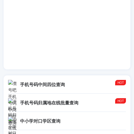
留言：请问（031）376-2385 是韩国什么地方的呢？
回复
：您好！正常情况下，31是京畿道的区号。--Double
2016年3月8日 (二) 09:58 (CST)
新增留言
--匿名用户 2016年3月13日 (日) 03:27 (CST)
留言： 请问1下，这个号码是首尔的手机吗？？？
0656925413
回复
：您好！韩国手机号码是以1开头的。--Double 2016年3
月14日 (一) 10:42 (CST)
手机号码中间四位查询
新增留言
手机号码归属地在线批量查询
--匿名用户 2016年3月20日 (日) 11:33 (CST)
留言： +82-70-8667-4916 .请问这个号码是韩国江南号码吗？
中小学对口学区查询
求答求答!谢谢
回复
：您好！注意：韩国拨打过来的号码来电显示如果是+82-