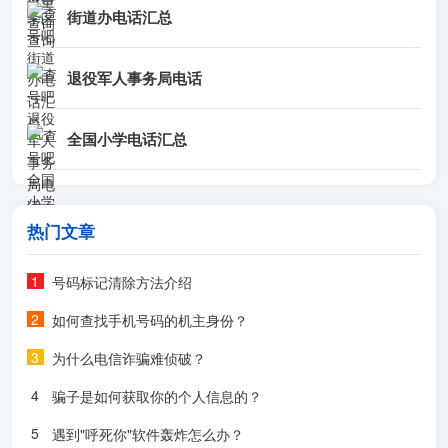
街道办电话汇总
7（或者+82-07、00827、008207）开头，就是通过韩国的网
络电话(VoIP)拨打过来的，具体来源还无法查出。--Double
2016年3月20日 (日) 19:08 (CST)
退役军人事务局电话
821091368125 查询手机位置
全国小学电话汇总
--匿名用户 2016年4月20日 (三) 06:52 (CST)
留言： 821091368125 是韩国那的手机
回复
：您好！韩国手机号码的详细归属暂时无法查询！--
热门文章
Double 2016年4月20日 (三) 10:34 (CST)
号码标记清除方法介绍
新增留言
如何查找手机号码的机主身份？
--匿名用户 2016年5月25日 (三) 14:09 (CST)
留言： 您好，请帮忙查下 ，82215999731是首尔的电话么？
为什么电信诈骗难侦破？
回复
：您好！82-2-1599-9731的信息如下：--Double 2016年5
骗子是如何获取你的个人信息的？
月26日 (四) 09:02 (CST) Country: South Korea Location:
Seoul
遇到"呼死你"软件轰炸怎么办？