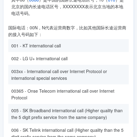
北京的国内长途电话区号，XXXXXXXX表示北京当地的本地
电话号码。
国际电话：00N，N代表运营商数字，比如其他国际长途运营商
的接入号码如下：
001 - KT international call
002 - LG U+ international call
003xx - International call over Internet Protocol or
international special services
00365 - Onse Telecom international call over Internet
Protocol
005 - SK Broadband international call (Higher quality than
the 5 digit prefix service from the same company)
006 - SK Telink international call (Higher quality than the 5
digit prefix service from the same company)