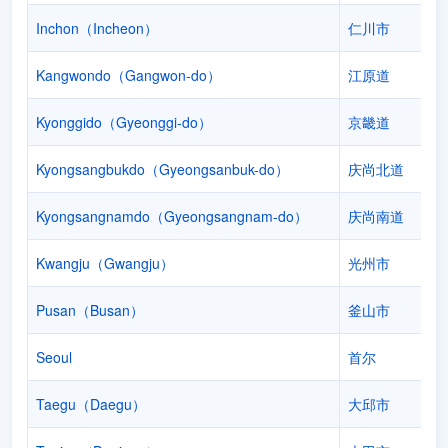
Inchon（Incheon）
仁川市
Kangwondo（Gangwon-do）
江原道
Kyonggido（Gyeonggi-do）
京畿道
Kyongsangbukdo（Gyeongsanbuk-do）
庆尚北道
Kyongsangnamdo（Gyeongsangnam-do）
庆尚南道
Kwangju（Gwangju）
光州市
Pusan（Busan）
釜山市
Seoul
首尔
Taegu（Daegu）
大邱市