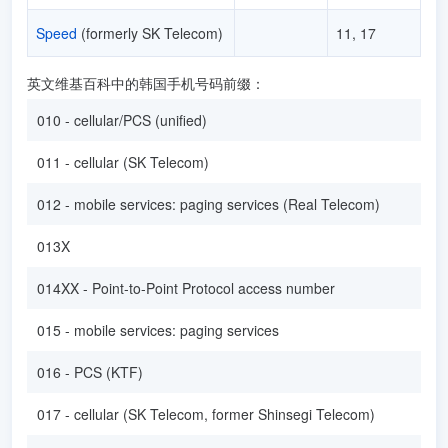
Speed
(formerly SK Telecom)
11, 17
英文维基百科中的韩国手机号码前缀：
010 - cellular/PCS (unified)
011 - cellular (SK Telecom)
012 - mobile services: paging services (Real Telecom)
013X
014XX - Point-to-Point Protocol access number
015 - mobile services: paging services
016 - PCS (KTF)
017 - cellular (SK Telecom, former Shinsegi Telecom)