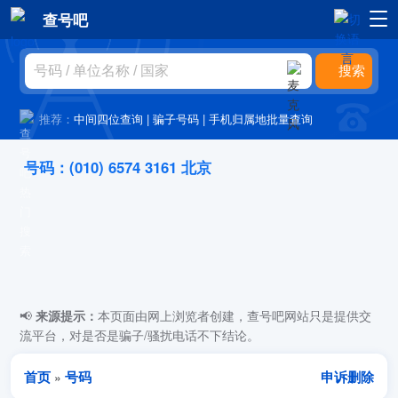
查号吧
推荐：
中间四位查询
|
骗子号码
|
手机归属地批量查询
号码：(010) 6574 3161 北京
📢
来源提示：
本页面由网上浏览者创建，查号吧网站只是提供交
流平台，对是否是骗子/骚扰电话不下结论。
首页
号码
申诉删除
»