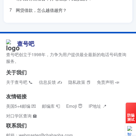
网贷借款，怎么越借越穷？
查号吧
查号吧创立于1998年，力争为用户提供最全最新的电话号码查询
服务。
关于我们
关于查号吧 📞
信息反馈 ✍
隐私政策 📕
免责声明 📣
友情链接
美国5+4邮编 💌
邮编库 📮
Emoji 😇
IP地址 📍
防骗
对口学区查询 🏫
测试
联系我们
邮箱：webmaster@chahaoba.com