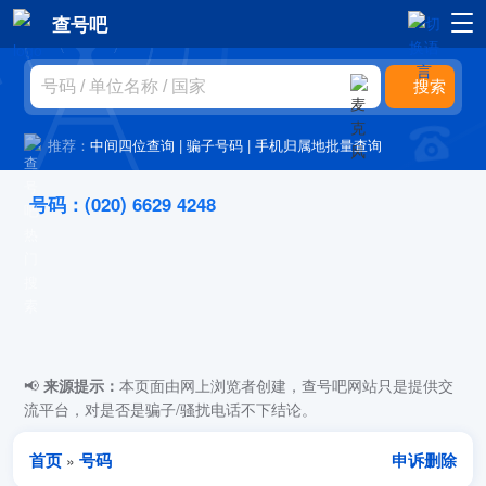
查号吧
推荐：
中间四位查询
|
骗子号码
|
手机归属地批量查询
号码：(020) 6629 4248
📢
来源提示：
本页面由网上浏览者创建，查号吧网站只是提供交
流平台，对是否是骗子/骚扰电话不下结论。
首页
号码
申诉删除
»