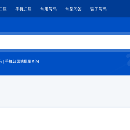
归属
手机归属
常用号码
常见问答
骗子号码
码
|
手机归属地批量查询