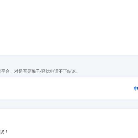
平台，对是否是骗子/骚扰电话不下结论。
警惕！