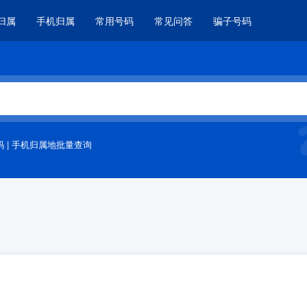
归属
手机归属
常用号码
常见问答
骗子号码
码
|
手机归属地批量查询