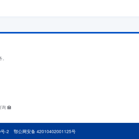
务。
询 🏫
0号-2
鄂公网安备 42010402001125号