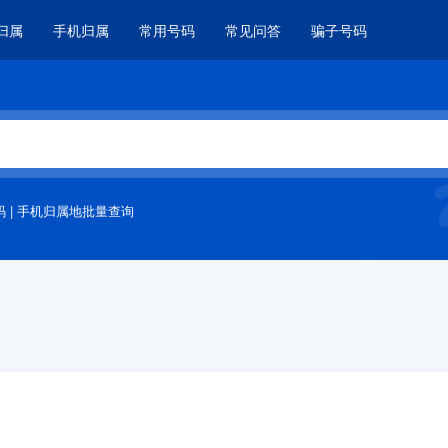
归属
手机归属
常用号码
常见问答
骗子号码
码
|
手机归属地批量查询