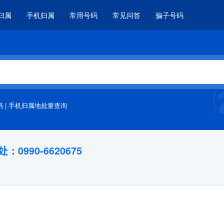
归属
手机归属
常用号码
常见问答
骗子号码
码
|
手机归属地批量查询
990-6620675