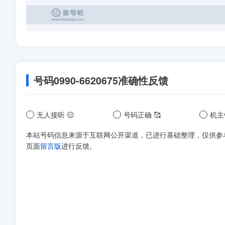
号码
0990-6620675
准确性反馈
无人接听 😑
号码正确 🥰
机主
本站号码信息来源于互联网公开渠道，已进行基础整理，仅供参
页面
留言版
进行反馈。