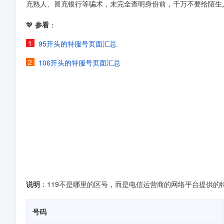
充熟人、冒充银行等骗术，未完全查明身份前，千万不要给陌生
💖
参看
：
95开头的特服号页面汇总
106开头的特服号页面汇总
说明
：119不是哪里的区号，而是电信运营商的网络平台提供的
号码