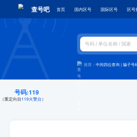
查号吧
首页
国内区号
国际区号
区号
推荐：
中间四位查询
|
骗子号
号码:119
（重定向自
119火警台
）