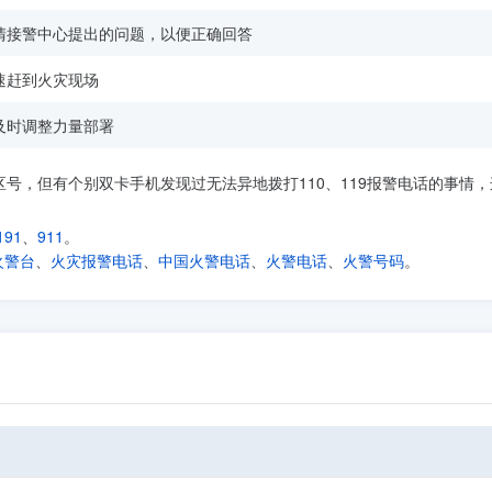
清接警中心提出的问题，以便正确回答
速赶到火灾现场
及时调整力量部署
区号，但有个别双卡手机发现过无法异地拨打110、119报警电话的事情
191
、
911
。
火警台
、
火灾报警电话
、
中国火警电话
、
火警电话
、
火警号码
。