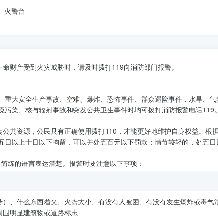
火警台
生命财产受到火灾威胁时，请及时拨打119向消防部门报警。
、重大安全生产事故、空难、爆炸、恐怖事件、群众遇险事件，水旱、气
境污染、核与辐射事故和突发公共卫生事件时均可拨打消防报警电话119
会公共资源，公民只有正确使用拨打110，才能更好地维护自身权益。根
五日以上十日以下拘留，可以并处五百元以下罚款；情节较轻的，处五日
尽量简练的语言表达清楚。报警时要注意以下事项：
号）、什么东西着火、火势大小、有没有人被困、有没有发生爆炸或毒气
周围明显建筑物或道路标志