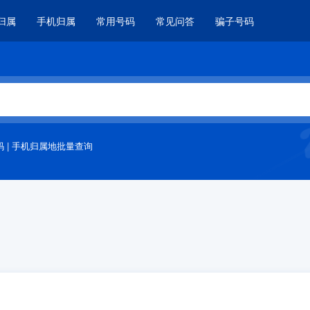
归属
手机归属
常用号码
常见问答
骗子号码
码
|
手机归属地批量查询