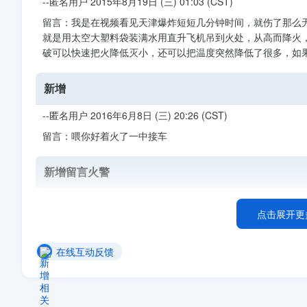
--匿名用户 2015年8月19日 (三) 01:03 (CST)
留言：我是在视频看见天津爆炸短短几分钟时间，就伤了那么
就是用太空大塑料袋装满水用直升飞机吊到火处，从高而降火
破可以快速把火降低灭小，还可以把温度突然降低了很多，如
新增
--匿名用户 2016年6月8日 (三) 20:26 (CST)
留言：喂你好着火了一中接车
新增留言火警
--匿名用户 2016年6月11日 (六) 08:21 (CST)
点击展开更
留言：喂你好着火了在告诉地方
回复
：您好！发现火情立即拨打119.--Double 2016年6月12日 (日)
在线互动反馈
新增留言火警
--匿名用户 2016年6月20日 (一) 06:05 (CST)