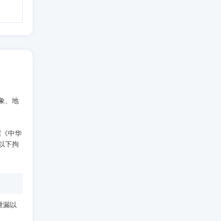
象、地
。
据《中华
以下拘
泄漏以