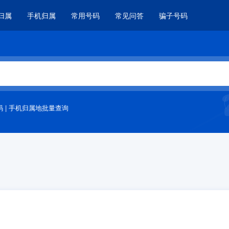
归属
手机归属
常用号码
常见问答
骗子号码
码
|
手机归属地批量查询