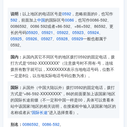
说明：
以上地区的电话区号是
0592
，忽略前面的0，也写作
592
，前面加上
中国
的国际区号
0086
，也写作0086-592、
0086592、0086 592或者+86-592、+86+592、86592。更
长的号码
05920
、
05921
、
05922
、
05923
、
05924
、
05925
、
05926
、
05927
、
05928
、
05929
一般也都属于
0592。
国内：
从国内其它不同区号的地区拨打0592的固定电话，拨
打方式是“0592-XXXXXXXX”（注意拨号时不用有-号，连续
拨所有数字就可以，XXXXXXXX表示当地电话号码，位数不
一定是8位，以当地实际电话号码位数为准）。
国际：
从国外（中国大陆以外）拨打0592的固定电话，拨打
方式是“+86-592-XXXXXXXX”，86的前面要加上该国家/地区
的国际长途前缀（不一定和中国一样是00，具体可以查看本
站中该国家/地区的相关说明，在搜索框中输入该国家/地区的
名称或者从“
国际长途
”进入选择查看）。
别名：
0086592
、
0086-592
。