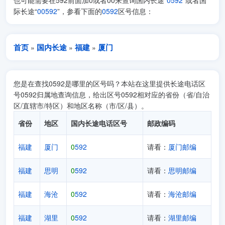
也可能需要在592前面加0或者00来查询国内长途“
0592
”或者国
际长途“
00592
”，参看下面的
0592
区号信息：
首页
国内长途
福建
厦门
»
»
»
您是在查找0592是哪里的区号吗？本站在这里提供长途电话区
号0592归属地查询信息，给出区号0592相对应的省份（省/自治
区/直辖市/特区）和地区名称（市/区/县）。
省份
地区
国内长途电话区号
邮政编码
福建
厦门
0
592
请看：
厦门邮编
福建
思明
0
592
请看：
思明邮编
福建
海沧
0
592
请看：
海沧邮编
福建
湖里
0
592
请看：
湖里邮编