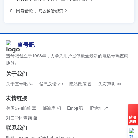
网贷借款，怎么越借越穷？
查号吧
查号吧创立于1998年，力争为用户提供最全最新的电话号码查询
服务。
关于我们
关于查号吧 📞
信息反馈 ✍
隐私政策 📕
免责声明 📣
友情链接
美国5+4邮编 💌
邮编库 📮
Emoji 😇
IP地址 📍
防骗
对口学区查询 🏫
测试
联系我们
邮箱：webmaster@chahaoba.com