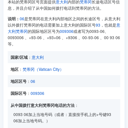
本站的梵蒂冈区号页面提供
意大利
内部的
梵蒂冈
长途电话区号信
息，并且介绍了从中国如何拨打电话到梵蒂冈的方法。
说明：
06
是梵蒂冈在意大利内部地区之间的长途区号，从意大利
以外拨打梵蒂冈的电话需要加上意大利的国际区号
93
，也就是
意
大利梵蒂冈
的国际地区区号为
009306
或者写为0093-06、
0093006 、+93-06 、+93+06 、+9306 、00-93-06 、00 93 06
等。
国家/区域
：
意大利
地区
：
梵蒂冈（Vatican City）
地区区号
：
06
国际区号
：
009306
从中国拨打意大利梵蒂冈电话的方法
：
0093 06加上当地号码（或者：直接按手机上的+号键93
06加上当地号码。）