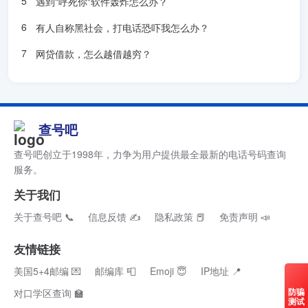
遇到"呼死你"软件轰炸怎么办？
有人自称黑社会，打电话恐吓我怎么办？
网贷借款，怎么越借越穷？
查号吧
查号吧创立于1998年，力争为用户提供最全最新的电话号码查询
服务。
关于我们
关于查号吧 📞
信息反馈 ✍
隐私政策 📕
免责声明 📣
友情链接
美国5+4邮编 💌
邮编库 📮
Emoji 😇
IP地址 📍
防骗
对口学区查询 🏫
测试