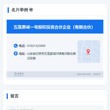
名片举例 📇
留言