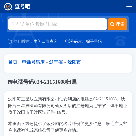
查号吧
跳转到主要内容
热门搜索：
中间四位查询
、
电话号码库
、
骗子号码
当前位置
首页
电话号码库
辽宁省
沈阳市
»
»
»
☎️电话号码024-21151608归属
沈阳海王星辰医药有限公司仙女湖店的电话是02421151608。沈
阳海王星辰医药有限公司仙女湖店的注册地为辽宁省，详细地址
位于沈阳市于洪区沈辽路109号。
本页面下方还提供了该公司的名片样例等更多信息，欢迎广大客
户电话咨询或亲临公司了解更多详情。