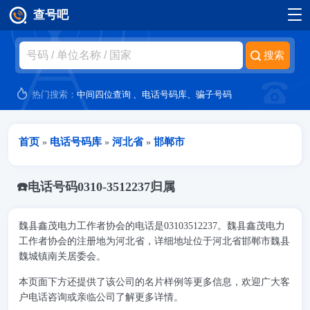
查号吧
跳转到主要内容
热门搜索：
中间四位查询
、
电话号码库
、
骗子号码
当前位置
首页
电话号码库
河北省
邯郸市
»
»
»
☎️电话号码0310-3512237归属
魏县鑫茂电力工作者协会的电话是03103512237。魏县鑫茂电力
工作者协会的注册地为河北省，详细地址位于河北省邯郸市魏县
魏城镇南关居委会。
本页面下方还提供了该公司的名片样例等更多信息，欢迎广大客
户电话咨询或亲临公司了解更多详情。