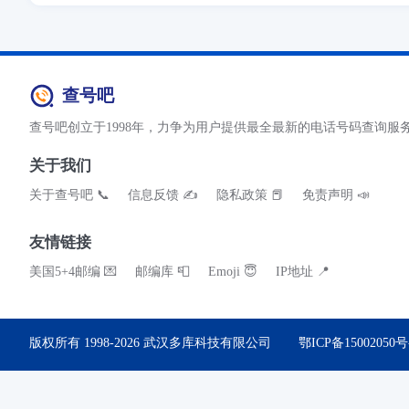
查号吧
查号吧创立于1998年，力争为用户提供最全最新的电话号码查询服
关于我们
关于查号吧 📞
信息反馈 ✍
隐私政策 📕
免责声明 📣
友情链接
美国5+4邮编 💌
邮编库 📮
Emoji 😇
IP地址 📍
版权所有 1998-2026
武汉多库科技有限公司
鄂ICP备15002050号