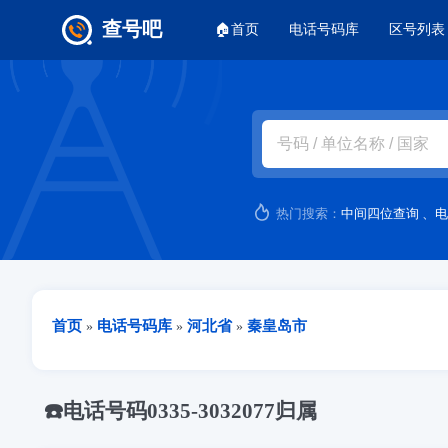
主菜单
查号吧
🏠首页
电话号码库
区号列表
跳转到主要内容
热门搜索：
中间四位查询
、
电
当前位置
首页
电话号码库
河北省
秦皇岛市
»
»
»
☎️电话号码0335-3032077归属