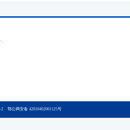
务。
-2
鄂公网安备 42010402001125号