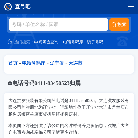
查号吧
跳转到主要内容
热门搜索：
中间四位查询
、
电话号码库
、
骗子号码
当前位置
首页
电话号码库
辽宁省
大连市
»
»
»
☎️电话号码0411-83450523归属
大连洪发服装有限公司的电话是041183450523。大连洪发服装有
限公司的注册地为辽宁省，详细地址位于辽宁省大连市普兰店市
杨树房镇普兰店市杨树房镇杨树房村。
本页面下方还提供了该公司的名片样例等更多信息，欢迎广大客
户电话咨询或亲临公司了解更多详情。