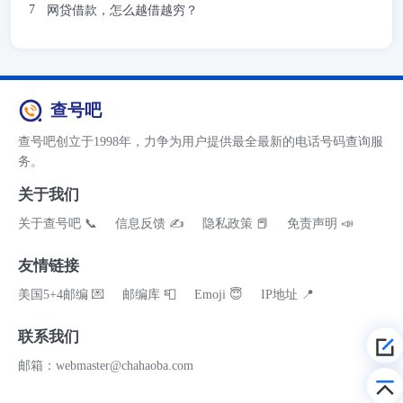
网贷借款，怎么越借越穷？
查号吧
查号吧创立于1998年，力争为用户提供最全最新的电话号码查询服
务。
关于我们
关于查号吧 📞
信息反馈 ✍
隐私政策 📕
免责声明 📣
友情链接
美国5+4邮编 💌
邮编库 📮
Emoji 😇
IP地址 📍
联系我们
邮箱：webmaster@chahaoba.com