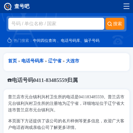
查号吧
跳转到主要内容
热门搜索：
中间四位查询
、
电话号码库
、
骗子号码
当前位置
首页
电话号码库
辽宁省
大连市
»
»
»
☎️电话号码0411-83485559归属
普兰店市元台镇利兴村卫生所的电话是041183485559。普兰店市
元台镇利兴村卫生所的注册地为辽宁省，详细地址位于辽宁省大
连市普兰店市元台镇利兴。
本页面下方还提供了该公司的名片样例等更多信息，欢迎广大客
户电话咨询或亲临公司了解更多详情。