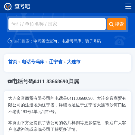
查号吧
跳转到主要内容
热门搜索：
中间四位查询
、
电话号码库
、
骗子号码
当前位置
首页
电话号码库
辽宁省
大连市
»
»
»
☎️电话号码0411-83668690归属
大连金音商贸有限公司的电话是041183668690。大连金音商贸有
限公司的注册地为辽宁省，详细地址位于辽宁省大连市沙河口区
不老街193号4单元1层7号。
本页面下方还提供了该公司的名片样例等更多信息，欢迎广大客
户电话咨询或亲临公司了解更多详情。