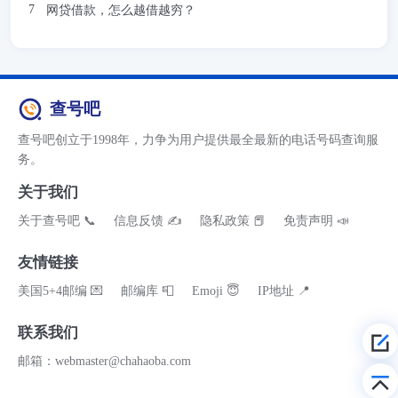
网贷借款，怎么越借越穷？
查号吧
查号吧创立于1998年，力争为用户提供最全最新的电话号码查询服
务。
关于我们
关于查号吧 📞
信息反馈 ✍
隐私政策 📕
免责声明 📣
友情链接
美国5+4邮编 💌
邮编库 📮
Emoji 😇
IP地址 📍
联系我们
邮箱：webmaster@chahaoba.com