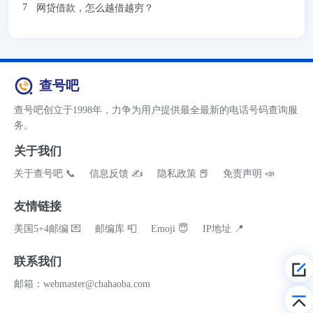
网贷借款，怎么越借越穷？
查号吧
查号吧创立于1998年，力争为用户提供最全最新的电话号码查询服
务。
关于我们
关于查号吧 📞
信息反馈 ✍
隐私政策 📕
免责声明 📣
友情链接
美国5+4邮编 💌
邮编库 📮
Emoji 😇
IP地址 📍
联系我们
邮箱：webmaster@chahaoba.com