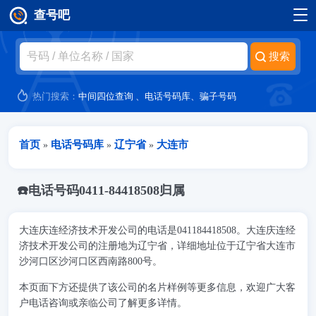
查号吧
跳转到主要内容
热门搜索：
中间四位查询
、
电话号码库
、
骗子号码
当前位置
首页
电话号码库
辽宁省
大连市
»
»
»
☎️电话号码0411-84418508归属
大连庆连经济技术开发公司的电话是041184418508。大连庆连经
济技术开发公司的注册地为辽宁省，详细地址位于辽宁省大连市
沙河口区沙河口区西南路800号。
本页面下方还提供了该公司的名片样例等更多信息，欢迎广大客
户电话咨询或亲临公司了解更多详情。