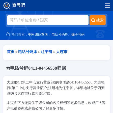
查号吧
跳转到主要内容
热门搜索：
中间四位查询
、
电话号码库
、
骗子号码
当前位置
首页
电话号码库
辽宁省
大连市
»
»
»
☎️电话号码0411-84456558归属
大连银行(第二中心支行营业部)的电话是041184456558。大连银
行(第二中心支行营业部)的注册地为辽宁省，详细地址位于西安
路86号大连市行政大厦1-7层。
本页面下方还提供了该公司的名片样例等更多信息，欢迎广大客
户电话咨询或亲临公司了解更多详情。