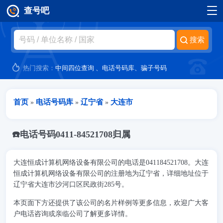
查号吧
跳转到主要内容
热门搜索：
中间四位查询
、
电话号码库
、
骗子号码
当前位置
首页
电话号码库
辽宁省
大连市
»
»
»
☎️电话号码0411-84521708归属
大连恒成计算机网络设备有限公司的电话是041184521708。大连
恒成计算机网络设备有限公司的注册地为辽宁省，详细地址位于
辽宁省大连市沙河口区民政街285号。
本页面下方还提供了该公司的名片样例等更多信息，欢迎广大客
户电话咨询或亲临公司了解更多详情。