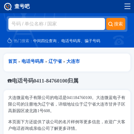
查号吧
跳转到主要内容
热门搜索：
中间四位查询
、
电话号码库
、
骗子号码
当前位置
首页
电话号码库
辽宁省
大连市
»
»
»
☎️电话号码0411-84760100归属
大连微蓝电子有限公司的电话是041184760100。大连微蓝电子有
限公司的注册地为辽宁省，详细地址位于辽宁省大连市甘井子区
高新园区凌北路1号608。
本页面下方还提供了该公司的名片样例等更多信息，欢迎广大客
户电话咨询或亲临公司了解更多详情。