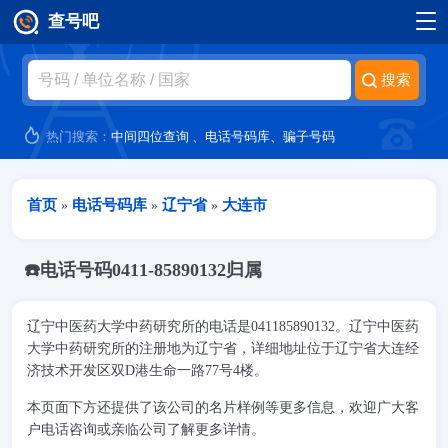
查号吧
跳转到主要内容
热门搜索：
中间四位查询
、
电话号码库
、
骗子号码
当前位置
首页
电话号码库
辽宁省
大连市
»
»
»
☎️电话号码0411-85890132归属
辽宁中医药大学中药研究所的电话是041185890132。辽宁中医药
大学中药研究所的注册地为辽宁省，详细地址位于辽宁省大连经
济技术开发区双D港生命一路77号4楼。
本页面下方还提供了该公司的名片样例等更多信息，欢迎广大客
户电话咨询或亲临公司了解更多详情。