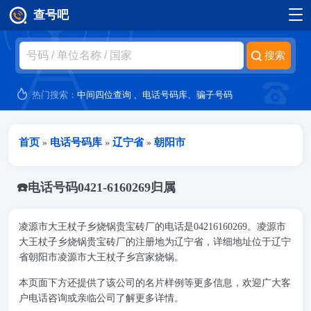
查号吧
跳转到主要内容
热门搜索：
中间四位查询
、
电话号码库
、
骗子号码
当前位置
首页
电话号码库
辽宁省
朝阳市
»
»
»
☎️电话号码0421-6160269归属
凌源市大王杖子乡烧锅贵宝砖厂的电话是04216160269。凌源市
大王杖子乡烧锅贵宝砖厂的注册地为辽宁省，详细地址位于辽宁
省朝阳市凌源市大王杖子乡宫家烧锅。
本页面下方还提供了该公司的名片样例等更多信息，欢迎广大客
户电话咨询或亲临公司了解更多详情。