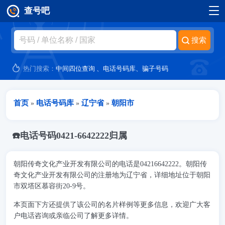
查号吧
跳转到主要内容
热门搜索：
中间四位查询
、
电话号码库
、
骗子号码
当前位置
首页
电话号码库
辽宁省
朝阳市
»
»
»
☎️电话号码0421-6642222归属
朝阳传奇文化产业开发有限公司的电话是04216642222。朝阳传
奇文化产业开发有限公司的注册地为辽宁省，详细地址位于朝阳
市双塔区慕容街20-9号。
本页面下方还提供了该公司的名片样例等更多信息，欢迎广大客
户电话咨询或亲临公司了解更多详情。