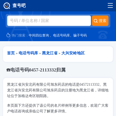
查号吧
跳转到主要内容
热门搜索：
中间四位查询
、
电话号码库
、
骗子号码
当前位置
首页
电话号码库
黑龙江省
大兴安岭地区
»
»
»
☎️电话号码0457-2113332归属
黑龙江省兴安北药有限公司旭东药店的电话是04572113332。黑
龙江省兴安北药有限公司旭东药店的注册地为黑龙江省，详细地
址位于加格达奇区朝阳路。
本页面下方还提供了该公司的名片样例等更多信息，欢迎广大客
户电话咨询或亲临公司了解更多详情。