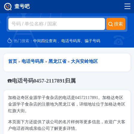
查号吧
跳转到主要内容
热门搜索：
中间四位查询
、
电话号码库
、
骗子号码
当前位置
首页
电话号码库
黑龙江省
大兴安岭地区
»
»
»
☎️电话号码0457-2117891归属
加格达奇区金源学子食杂店的电话是04572117891。加格达奇区
金源学子食杂店的注册地为黑龙江省，详细地址位于加格达奇区
红旗大街。
本页面下方还提供了该公司的名片样例等更多信息，欢迎广大客
户电话咨询或亲临公司了解更多详情。