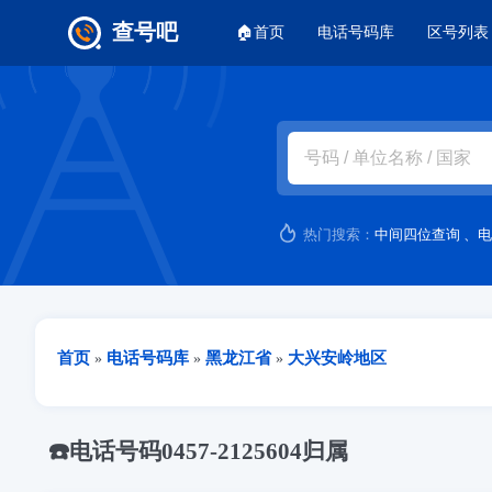
主菜单
查号吧
🏠首页
电话号码库
区号列表
跳转到主要内容
热门搜索：
中间四位查询
、
电
当前位置
首页
电话号码库
黑龙江省
大兴安岭地区
»
»
»
☎️电话号码0457-2125604归属