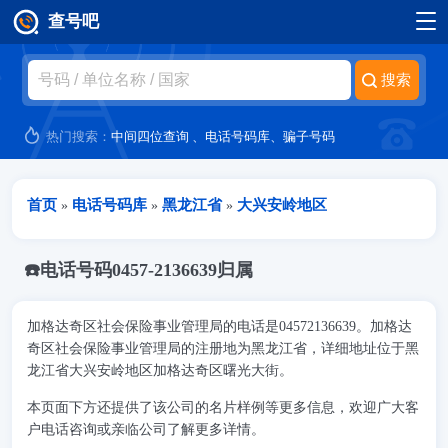
查号吧
跳转到主要内容
热门搜索：
中间四位查询
、
电话号码库
、
骗子号码
当前位置
首页
电话号码库
黑龙江省
大兴安岭地区
»
»
»
☎️电话号码0457-2136639归属
加格达奇区社会保险事业管理局的电话是04572136639。加格达
奇区社会保险事业管理局的注册地为黑龙江省，详细地址位于黑
龙江省大兴安岭地区加格达奇区曙光大街。
本页面下方还提供了该公司的名片样例等更多信息，欢迎广大客
户电话咨询或亲临公司了解更多详情。