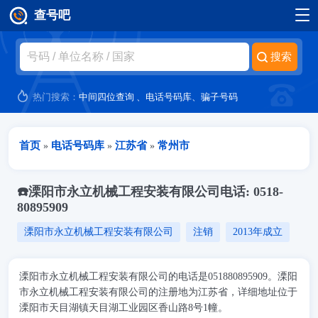
查号吧
跳转到主要内容
热门搜索：
中间四位查询
、
电话号码库
、
骗子号码
当前位置
首页
电话号码库
江苏省
常州市
»
»
»
☎️溧阳市永立机械工程安装有限公司电话: 0518-
80895909
溧阳市永立机械工程安装有限公司
注销
2013年成立
溧阳市永立机械工程安装有限公司的电话是051880895909。溧阳
市永立机械工程安装有限公司的注册地为江苏省，详细地址位于
溧阳市天目湖镇天目湖工业园区香山路8号1幢。