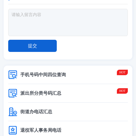
手机号码中间四位查询
派出所分类号码汇总
街道办电话汇总
退役军人事务局电话