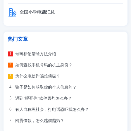
全国小学电话汇总
热门文章
号码标记清除方法介绍
如何查找手机号码的机主身份？
为什么电信诈骗难侦破？
骗子是如何获取你的个人信息的？
遇到"呼死你"软件轰炸怎么办？
有人自称黑社会，打电话恐吓我怎么办？
网贷借款，怎么越借越穷？