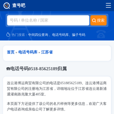
查号吧
跳转到主要内容
热门搜索：
中间四位查询
、
电话号码库
、
骗子号码
当前位置
首页
电话号码库
江苏省
»
»
☎️电话号码0518-85625189归属
连云港博运商贸有限公司的电话是051885625189。连云港博运商
贸有限公司的注册地为江苏省，详细地址位于江苏省连云港新浦
通灌南路兆隆大厦405室。
本页面下方还提供了该公司的名片样例等更多信息，欢迎广大客
户电话咨询或亲临公司了解更多详情。