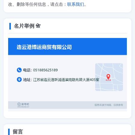
改、删除等任何信息，请点击：
联系我们
。
名片举例 📇
留言