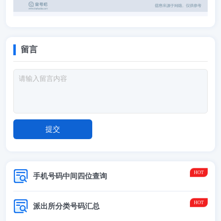
留言
手机号码中间四位查询
派出所分类号码汇总