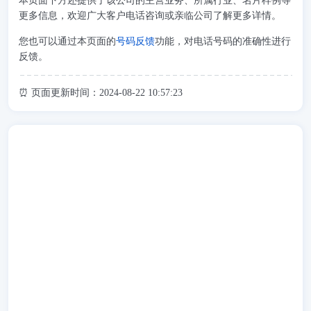
本页面下方还提供了该公司的主营业务、所属行业、名片样例等
更多信息，欢迎广大客户电话咨询或亲临公司了解更多详情。
您也可以通过本页面的
号码反馈
功能，对电话号码的准确性进行
反馈。
⏰ 页面更新时间：2024-08-22 10:57:23