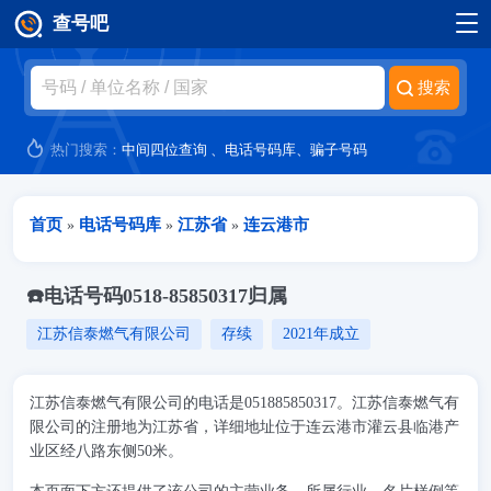
查号吧
跳转到主要内容
热门搜索：
中间四位查询
、
电话号码库
、
骗子号码
当前位置
首页
电话号码库
江苏省
连云港市
»
»
»
☎️电话号码0518-85850317归属
江苏信泰燃气有限公司
存续
2021年成立
江苏信泰燃气有限公司的电话是051885850317。江苏信泰燃气有
限公司的注册地为江苏省，详细地址位于连云港市灌云县临港产
业区经八路东侧50米。