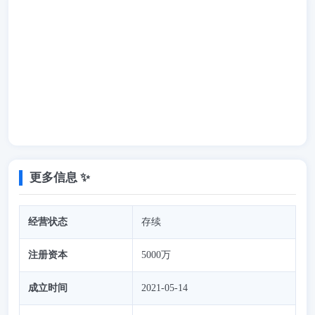
更多信息 ✨
经营状态
存续
注册资本
5000万
成立时间
2021-05-14