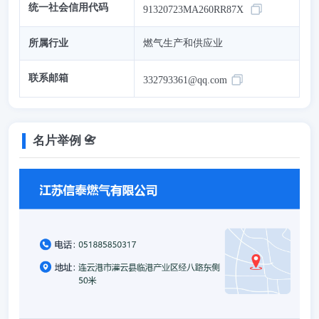
统一社会信用代码
91320723MA260RR87X
所属行业
燃气生产和供应业
联系邮箱
332793361@qq.com
名片举例 📇