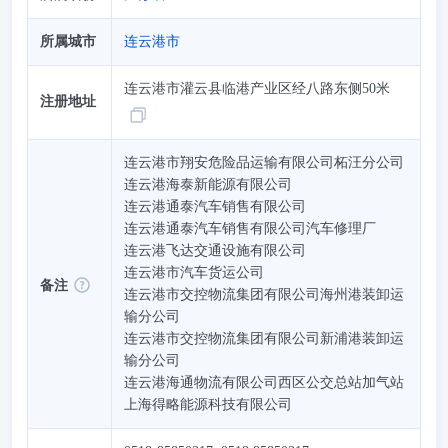
所属城市
连云港市
连云港市灌云县临港产业区经八路东侧50米
注册地址
连云港市翔安危险品运输有限公司柘汪分公司
连云港海泰新能源有限公司
连云港通泰汽车销售有限公司
连云港通泰汽车销售有限公司汽车修理厂
连云港飞达交通设施有限公司
连云港市汽车货运公司
备注
连云港市交控物流集团有限公司海州港装卸运
输分公司
连云港市交控物流集团有限公司新浦港装卸运
输分公司
连云港海通物流有限公司西区公交总站加气站
上海得略能源科技有限公司