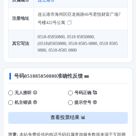
所属城市
连云港市
连云港市海州区巨龙南路66号君悦财富广场7
注册地址
号楼422号公寓
0518-85850880, 0518 85850880,
其它写法
(0518)85850880, 0518-8585-0880, 0518 8585
0880, 0518-8585 0880
号码
051885850880
准确性反馈 🎫
无人接听 😑
号码正确 🥰
机主错误 😠
提示空号 😲
查看投票结果 📊
注意:
本站免费提供的电话号码归属查询服务数据来源于互联网