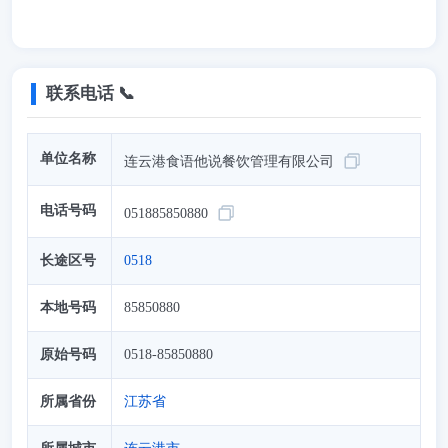
联系电话 📞
单位名称
连云港食语他说餐饮管理有限公司
电话号码
051885850880
长途区号
0518
本地号码
85850880
原始号码
0518-85850880
所属省份
江苏省