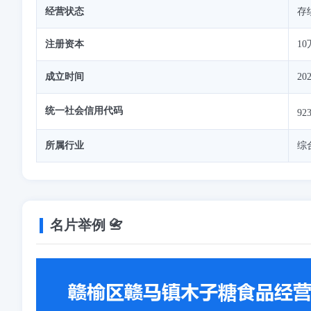
经营状态
存
注册资本
10
成立时间
202
统一社会信用代码
92
所属行业
综
名片举例 📇