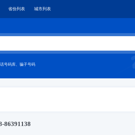
省份列表
城市列表
话号码库
、
骗子号码
6391138