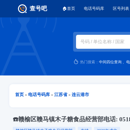
主菜单
查号吧
🏠首页
电话号码库
区号列表
跳转到主要内容
热门搜索：
中间四位查询
、
电
当前位置
首页
电话号码库
江苏省
连云港市
»
»
»
☎️赣榆区赣马镇木子糖食品经营部电话: 0518-8