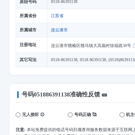
原始号码
0518-86391138
所属省份
江苏省
所属城市
连云港市
注册地址
连云港市赣榆区赣马镇大高巅村徐福路38号
其它写法
0518-86391138, 0518 86391138, (0518)8639113
号码
051886391138
准确性反馈 🎫
无人接听 😑
号码正确 🥰
机主
注意:
本站免费提供的电话号码归属查询服务数据来源于互联网