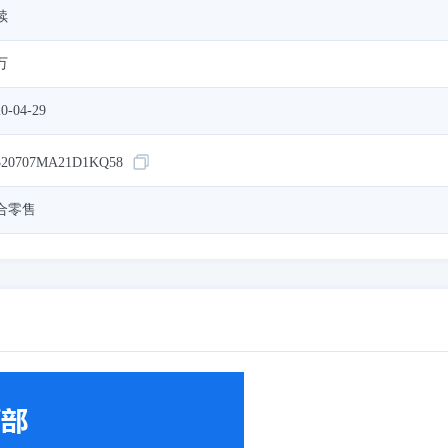
续
万
0-04-29
320707MA21D1KQ58
合零售